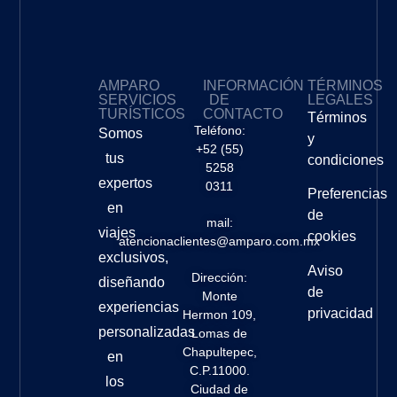
AMPARO
INFORMACIÓN
TÉRMINOS
SERVICIOS
DE
LEGALES
TURÍSTICOS
CONTACTO
Términos
Teléfono:
Somos
y
+52 (55)
tus
condiciones
5258
expertos
0311
Preferencias
en
de
mail:
viajes
cookies
atencionaclientes@amparo.com.mx
exclusivos,
Aviso
Dirección:
diseñando
de
Monte
experiencias
privacidad
Hermon 109,
personalizadas
Lomas de
Chapultepec,
en
C.P.11000.
los
Ciudad de