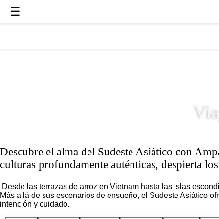
☰
Descubre a qué lugares podemos llevarte
Via
Descubre el alma del Sudeste Asiático con Amparo
culturas profundamente auténticas, despierta los 
Desde las terrazas de arroz en Vietnam hasta las islas escondid
Más allá de sus escenarios de ensueño, el Sudeste Asiático of
intención y cuidado.