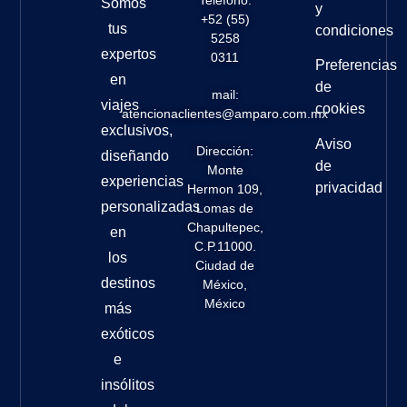
Somos
y
+52 (55)
tus
condiciones
5258
expertos
0311
Preferencias
en
de
mail:
viajes
cookies
atencionaclientes@amparo.com.mx
exclusivos,
Aviso
Dirección:
diseñando
de
Monte
experiencias
privacidad
Hermon 109,
personalizadas
Lomas de
Chapultepec,
en
C.P.11000.
los
Ciudad de
destinos
México,
México
más
exóticos
e
insólitos